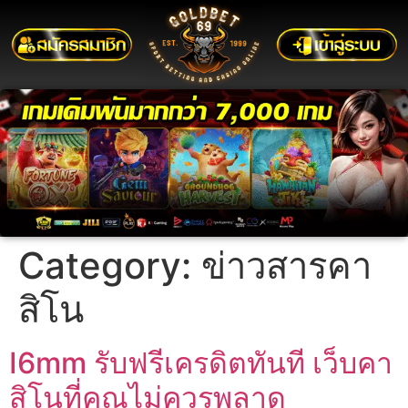
Category:
ข่าวสารคา
สิโน
I6mm รับฟรีเครดิตทันที เว็บคา
สิโนที่คุณไม่ควรพลาด